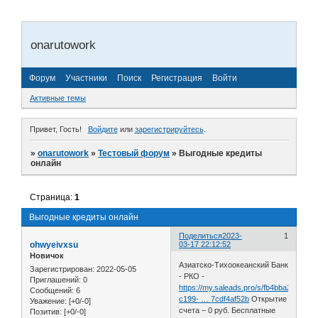
onarutowork
Форум
Участники
Поиск
Регистрация
Войти
Активные темы
Привет, Гость!
Войдите
или
зарегистрируйтесь
.
»
onarutowork
»
Тестовый форум
»
Выгодные кредиты
онлайн
Страница:
1
Выгодные кредиты онлайн
Поделиться
2023-
1
ohwyeivxsu
03-17 22:12:52
Новичок
Азиатско-Тихоокеанский Банк
Зарегистрирован
: 2022-05-05
- РКО -
Приглашений:
0
https://my.saleads.pro/s/fb4bba20-
Сообщений:
6
c199- … 7cdf4af52b
Открытие
Уважение:
[+0/-0]
счета – 0 руб. Бесплатные
Позитив:
[+0/-0]