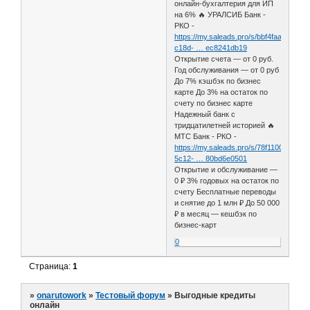
онлайн-бухгалтерия для ИП
на 6% 🔥 УРАЛСИБ Банк -
РКО -
https://my.saleads.pro/s/bbf4faa0-
c18d- … ec8241db19
Открытие счета — от 0 руб.
Год обслуживания — от 0 руб
До 7% кэшбэк по бизнес
карте До 3% на остаток по
счету по бизнес карте
Надежный банк с
тридцатилетней историей 🔥
МТС Банк - РКО -
https://my.saleads.pro/s/78f11000-
5c12- … 80bd6e0501
Открытие и обслуживание —
0 ₽ 3% годовых на остаток по
счету Бесплатные переводы
и снятие до 1 млн ₽ До 50 000
₽ в месяц — кешбэк по
бизнес-карт
0
Страница:
1
»
onarutowork
»
Тестовый форум
»
Выгодные кредиты
онлайн