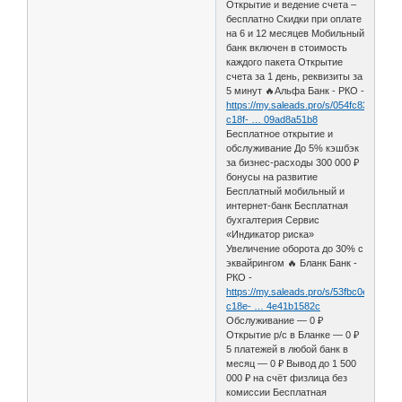
Открытие и ведение счета –
бесплатно Скидки при оплате
на 6 и 12 месяцев Мобильный
банк включен в стоимость
каждого пакета Oткрытие
счета за 1 день, реквизиты за
5 минут 🔥Альфа Банк - РКО -
https://my.saleads.pro/s/054fc830-
c18f- … 09ad8a51b8
Бесплатное открытие и
обслуживание До 5% кэшбэк
за бизнес-расходы 300 000 ₽
бонусы на развитие
Бесплатный мобильный и
интернет-банк Бесплатная
бухгалтерия Сервис
«Индикатор риска»
Увеличение оборота до 30% с
эквайрингом 🔥 Бланк Банк -
РКО -
https://my.saleads.pro/s/53fbc0e0-
c18e- … 4e41b1582c
Обслуживание — 0 ₽
Открытие р/с в Бланке — 0 ₽
5 платежей в любой банк в
месяц — 0 ₽ Вывод до 1 500
000 ₽ на счёт физлица без
комиссии Бесплатная