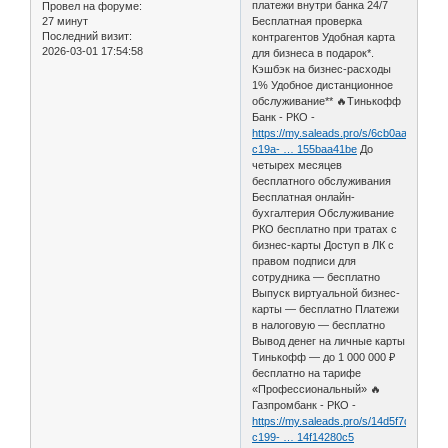
платежи внутри банка 24/7
Провел на форуме:
27 минут
Бесплатная проверка
Последний визит:
контрагентов Удобная карта
2026-03-01 17:54:58
для бизнеса в подарок*.
Кэшбэк на бизнес-расходы
1% Удобное дистанционное
обслуживание** 🔥Тинькофф
Банк - РКО -
https://my.saleads.pro/s/6cb0aaf0-
c19a- … 155baa41be
До
четырех месяцев
бесплатного обслуживания
Бесплатная онлайн-
бухгалтерия Обслуживание
РКО бесплатно при тратах с
бизнес-карты Доступ в ЛК с
правом подписи для
сотрудника — бесплатно
Выпуск виртуальной бизнес-
карты — бесплатно Платежи
в налоговую — бесплатно
Вывод денег на личные карты
Тинькофф — до 1 000 000 ₽
бесплатно на тарифе
«Профессиональный» 🔥
Газпромбанк - РКО -
https://my.saleads.pro/s/14d5f7d0-
c199- … 14f14280c5