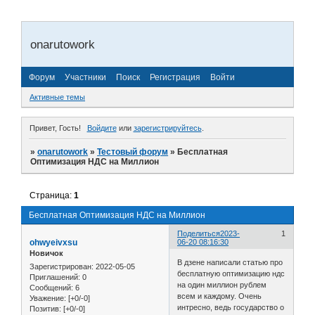
onarutowork
Форум
Участники
Поиск
Регистрация
Войти
Активные темы
Привет, Гость!
Войдите
или
зарегистрируйтесь
.
»
onarutowork
»
Тестовый форум
»
Бесплатная
Оптимизация НДС на Миллион
Страница:
1
Бесплатная Оптимизация НДС на Миллион
Поделиться
2023-
1
ohwyeivxsu
06-20 08:16:30
Новичок
В дзене написали статью про
Зарегистрирован
: 2022-05-05
бесплатную оптимизацию ндс
Приглашений:
0
на один миллион рублем
Сообщений:
6
всем и каждому. Очень
Уважение:
[+0/-0]
интресно, ведь государство о
Позитив:
[+0/-0]