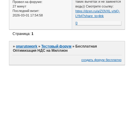
таких вычетах и не заикнется
Провел на форуме:
27 минут
ведь)) Смотрите ссылку:
Последний визит:
https://dzen.ru/a/ZI3VXL-vhiQ-
2026-03-01 17:54:58
LYb4?share_to=link
0
Страница:
1
»
onarutowork
»
Тестовый форум
»
Бесплатная
Оптимизация НДС на Миллион
создать форум бесплатно